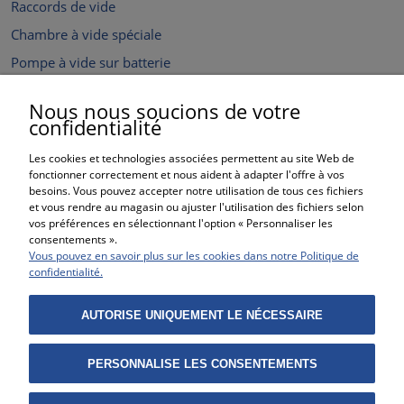
Raccords de vide
Chambre à vide spéciale
Pompe à vide sur batterie
Chambres de pression
Nous nous soucions de votre
Accessoires pour pompes à vide
confidentialité
Pièces de rechange et accessoires pour chambres à vide
Les cookies et technologies associées permettent au site Web de
Pièces de rechange pour chambres à vide et pompes
fonctionner correctement et nous aident à adapter l'offre à vos
besoins. Vous pouvez accepter notre utilisation de tous ces fichiers
Matériaux de modélisation
et vous rendre au magasin ou ajuster l'utilisation des fichiers selon
vos préférences en sélectionnant l'option « Personnaliser les
Outlet
consentements ».
Vous pouvez en savoir plus sur les cookies dans notre Politique de
ACHATS
confidentialité.
AIDE
AUTORISE UNIQUEMENT LE NÉCESSAIRE
MON COMPTE
PERSONNALISE LES CONSENTEMENTS
IINFORMATIONS