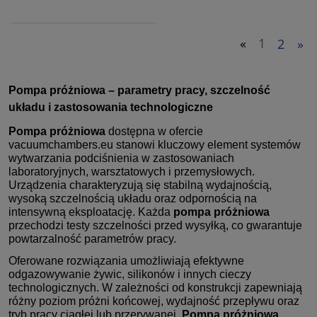
«
1
2
»
Pompa próżniowa
– parametry pracy, szczelność
układu i zastosowania technologiczne
Pompa próżniowa
dostępna w ofercie
vacuumchambers.eu stanowi kluczowy element systemów
wytwarzania podciśnienia w zastosowaniach
laboratoryjnych, warsztatowych i przemysłowych.
Urządzenia charakteryzują się stabilną wydajnością,
wysoką szczelnością układu oraz odpornością na
intensywną eksploatację. Każda
pompa próżniowa
przechodzi testy szczelności przed wysyłką, co gwarantuje
powtarzalność parametrów pracy.
Oferowane rozwiązania umożliwiają efektywne
odgazowywanie żywic, silikonów i innych cieczy
technologicznych. W zależności od konstrukcji zapewniają
różny poziom próżni końcowej, wydajność przepływu oraz
tryb pracy ciągłej lub przerywanej.
Pompa próżniowa