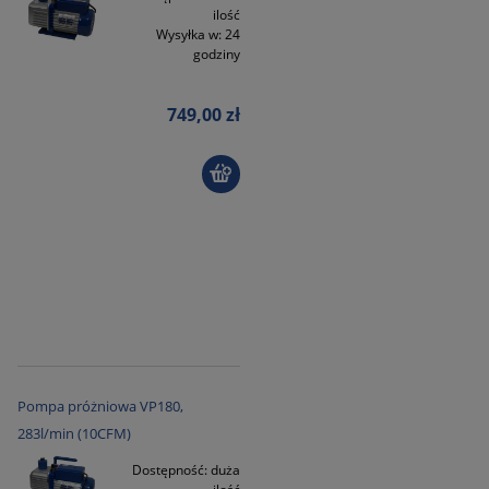
ilość
Wysyłka w:
24
godziny
749,00 zł
Pompa próżniowa VP180,
283l/min (10CFM)
Dostępność:
duża