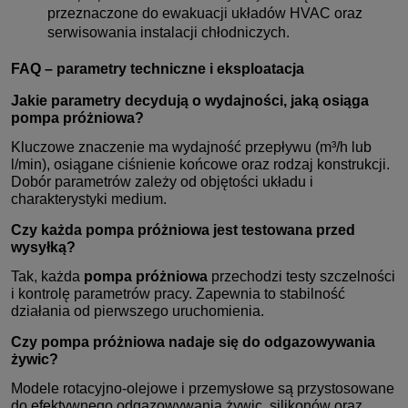
przeznaczone do ewakuacji układów HVAC oraz
serwisowania instalacji chłodniczych.
FAQ – parametry techniczne i eksploatacja
Jakie parametry decydują o wydajności, jaką osiąga
pompa próżniowa
?
Kluczowe znaczenie ma wydajność przepływu (m³/h lub
l/min), osiągane ciśnienie końcowe oraz rodzaj konstrukcji.
Dobór parametrów zależy od objętości układu i
charakterystyki medium.
Czy każda
pompa próżniowa
jest testowana przed
wysyłką?
Tak, każda
pompa próżniowa
przechodzi testy szczelności
i kontrolę parametrów pracy. Zapewnia to stabilność
działania od pierwszego uruchomienia.
Czy
pompa próżniowa
nadaje się do odgazowywania
żywic?
Modele rotacyjno-olejowe i przemysłowe są przystosowane
do efektywnego odgazowywania żywic, silikonów oraz