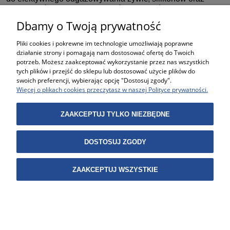
poliuretanów. Odpowiedni dobór wydajności wpływa na
skrócenie czasu procesu.
Dbamy o Twoją prywatność
Czy możliwa jest praca ciągła?
Pliki cookies i pokrewne im technologie umożliwiają poprawne
Wybrane modele, w szczególności
Pompy próżniowe
działanie strony i pomagają nam dostosować ofertę do Twoich
potrzeb. Możesz zaakceptować wykorzystanie przez nas wszystkich
przemysłowe
, są przystosowane do pracy ciągłej w
tych plików i przejść do sklepu lub dostosować użycie plików do
warunkach produkcyjnych przy zachowaniu stabilnych
swoich preferencji, wybierając opcję "Dostosuj zgody".
parametrów.
Więcej o plikach cookies przeczytasz w naszej Polityce prywatności.
Kontakt
+48 535 312 207
ZAAKCEPTUJ TYLKO NIEZBĘDNE
shop@vacuumchambers.eu
DOSTOSUJ ZGODY
ZAAKCEPTUJ WSZYSTKIE