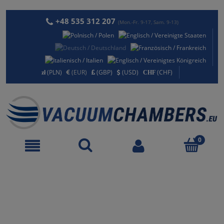
+48 535 312 207
(Mon.-Fr. 9-17, Sam. 9-13)
(PLN)
(EUR)
(GBP)
(USD)
(CHF)