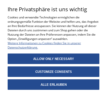
Ihre Privatsphäre ist uns wichtig
Cookies und verwandte Technologien ermöglichen die
ordnungsgemäße Funktion der Website und helfen uns, das Angebot
an Ihre Bedürfnisse anzupassen. Sie können der Nutzung all dieser
Dateien durch uns zustimmen und zum Shop gehen oder die
Nutzung der Dateien an Ihre Präferenzen anpassen, indem Sie die
Option „Einwilligungen anpassen“ auswählen.
Weitere Informationen zu Cookies finden Sie in unserer
BESTELLUNGEN
Datenschutzerklärung.
HILFE
ALLOW ONLY NECESSARY
MEIN KONTO
CUSTOMIZE CONSENTS
INFORMATIONEN
ALLE ERLAUBEN
Projekt i wykonanie:
Gabiec.pl
VOLLVERSION DER WEBSEITE