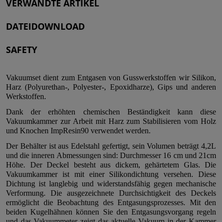
VERWANDTE ARTIKEL
DATEIDOWNLOAD
SAFETY
Vakuumset dient zum Entgasen von Gusswerkstoffen wir Silikon,
Harz (Polyurethan-, Polyester-, Epoxidharze), Gips und anderen
Werkstoffen.
Dank der erhöhten chemischen Beständigkeit kann diese
Vakuumkammer zur Arbeit mit Harz zum Stabilisieren vom Holz
und Knochen ImpResin90 verwendet werden.
Der Behälter ist aus Edelstahl gefertigt, sein Volumen beträgt 4,2L
und die inneren Abmessungen sind: Durchmesser 16 cm und 21cm
Höhe. Der Deckel besteht aus dickem, gehärtetem Glas. Die
Vakuumkammer ist mit einer Silikondichtung versehen. Diese
Dichtung ist langlebig und widerstandsfähig gegen mechanische
Verformung. Die ausgezeichnete Durchsichtigkeit des Deckels
ermöglicht die Beobachtung des Entgasungsprozesses. Mit den
beiden Kugelhähnen können Sie den Entgasungsvorgang regeln
und das Vakuummeter zeigt das aktuelle Vakuum in der Kammer