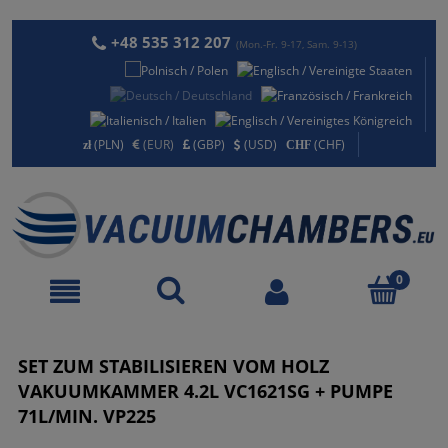
+48 535 312 207
(Mon.-Fr. 9-17, Sam. 9-13)
(PLN)
(EUR)
(GBP)
(USD)
(CHF)
SET ZUM STABILISIEREN VOM HOLZ
VAKUUMKAMMER 4.2L VC1621SG + PUMPE
71L/MIN. VP225