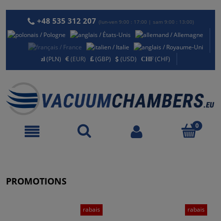
+48 535 312 207
(lun-ven 9:00 : 17:00 | sam 9:00 : 13:00)
(PLN)
(EUR)
(GBP)
(USD)
(CHF)
PROMOTIONS
rabais
rabais