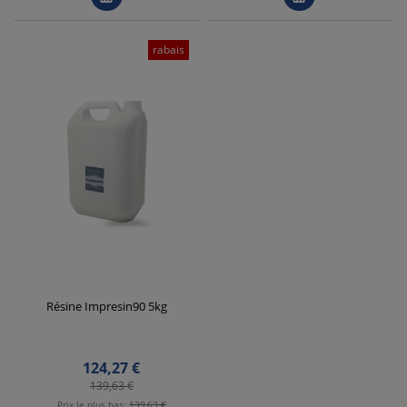
rabais
Résine Impresin90 5kg
124,27 €
139,63 €
Prix ​​le plus bas:
139,63 €